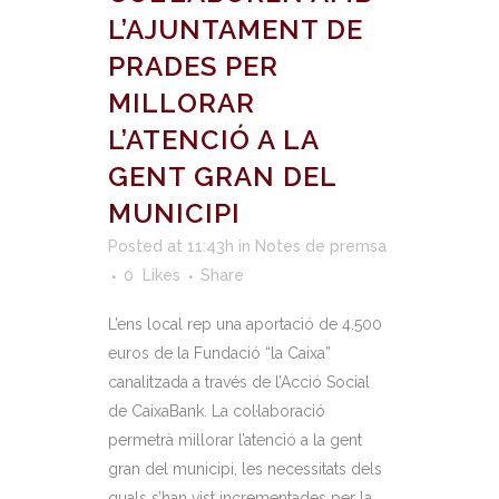
L’AJUNTAMENT DE
PRADES PER
MILLORAR
L’ATENCIÓ A LA
GENT GRAN DEL
MUNICIPI
Posted at 11:43h
in
Notes de premsa
0
Likes
Share
L’ens local rep una aportació de 4.500
euros de la Fundació “la Caixa”
canalitzada a través de l’Acció Social
de CaixaBank. La col·laboració
permetrà millorar l’atenció a la gent
gran del municipi, les necessitats dels
quals s’han vist incrementades per la