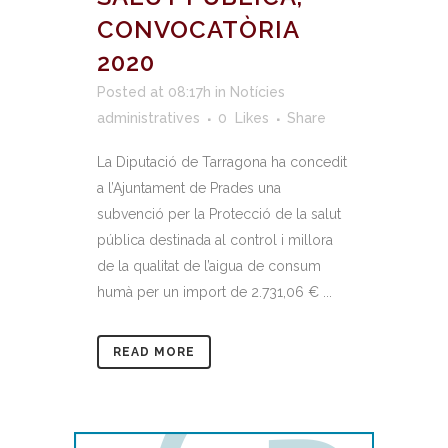
CONVOCATÒRIA
2020
Posted at 08:17h
in
Notícies
administratives
0
Likes
Share
La Diputació de Tarragona ha concedit
a l’Ajuntament de Prades una
subvenció per la Protecció de la salut
pública destinada al control i millora
de la qualitat de l’aigua de consum
humà per un import de 2.731,06 € ...
READ MORE