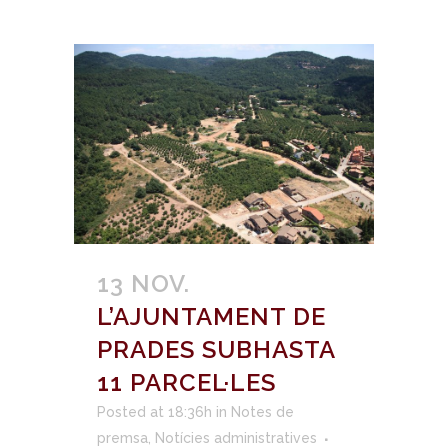
13 NOV.
L’AJUNTAMENT DE
PRADES SUBHASTA
11 PARCEL·LES
Posted at 18:36h
in
Notes de
premsa
,
Notícies administratives