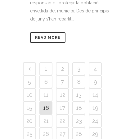
responsable i protegir la població
envellida del municipi. Des de principis
de juny s’han repartit...
READ MORE
1
2
3
4
5
6
7
8
9
10
11
12
13
14
15
16
17
18
19
20
21
22
23
24
25
26
27
28
29