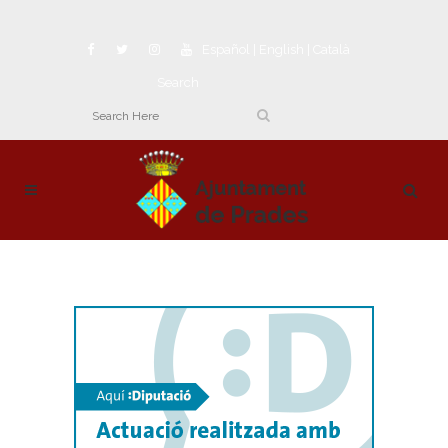
Español
|
English
|
Català
Search