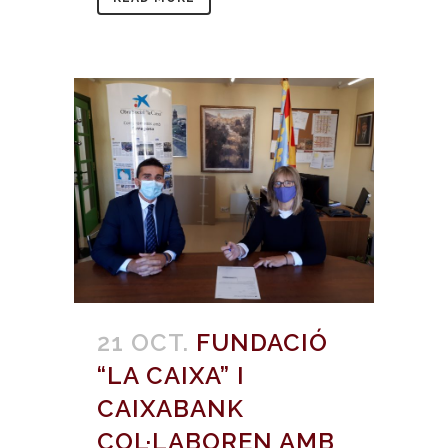
21 OCT.
FUNDACIÓ
“LA CAIXA” I
CAIXABANK
COL·LABOREN AMB