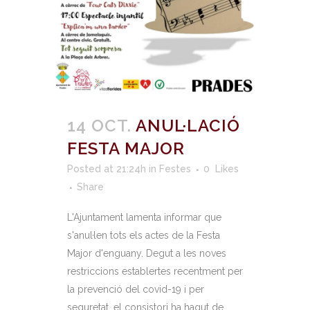
14 OCT.
ANUL·LACIÓ
FESTA MAJOR
Posted at 21:24h
in
Festes
0
Likes
Share
L'Ajuntament lamenta informar que
s'anul·len tots els actes de la Festa
Major d'enguany. Degut a les noves
restriccions establertes recentment per
la prevenció del covid-19 i per
seguretat, el consistori ha hagut de