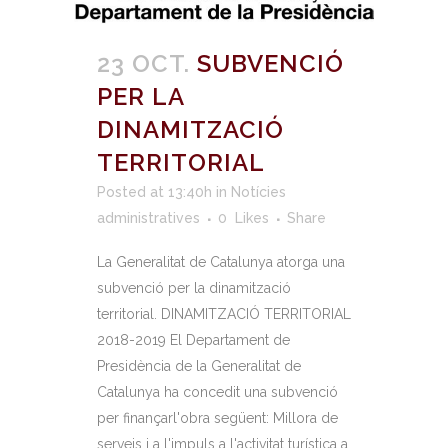
23 OCT.
SUBVENCIÓ
PER LA
DINAMITZACIÓ
TERRITORIAL
Posted at 13:40h
in
Notícies
administratives
0
Likes
Share
La Generalitat de Catalunya atorga una
subvenció per la dinamització
territorial. DINAMITZACIÓ TERRITORIAL
2018-2019 El Departament de
Presidència de la Generalitat de
Catalunya ha concedit una subvenció
per finançarl'obra següent: Millora de
serveis i a l'impuls a l'activitat turística a