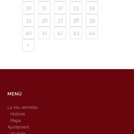
30
31
32
33
34
35
36
37
38
39
40
41
42
43
44
MENÚ
La vila vermella
Història
Mapa
Ajuntament
Alcaldia