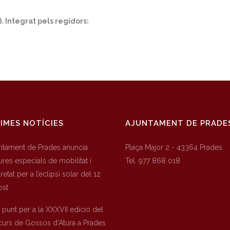
 Integrat pels regidors:
IMES NOTÍCIES
AJUNTAMENT DE PRADE
untament de Prades anuncia
Plaça Major 2 - 43364 Prades
res especials de mobilitat i
Tel. 977 868 018
etat per a l’eclipsi solar del 12
ost
a punt per a la XXXVII edició del
urs de Gossos d’Atura a Prades