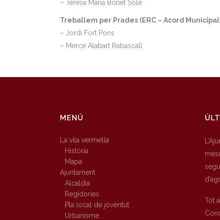
– Teresa Maria Bonet Solé
Treballem per Prades (ERC – Acord Municipal).
– Jordi Fort Pons
– Mercè Alabart Rabascall
MENÚ
ÚLT
La vila vermella
L’Aj
Història
mesu
Mapa
segur
Ajuntament
d’ag
Alcaldia
Regidories
Tot 
Pla local de joventut
Conc
Urbanisme