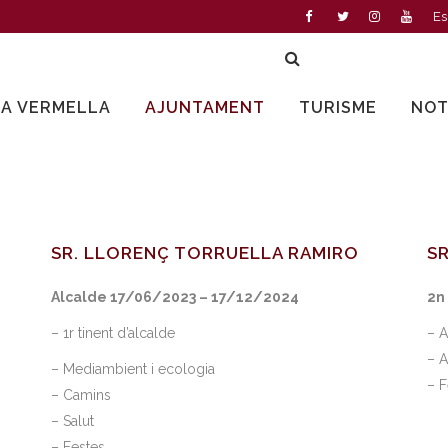
Es
LA VERMELLA
AJUNTAMENT
TURISME
NOT
SR. LLORENÇ TORRUELLA RAMIRO
S
Alcalde 17/06/2023 – 17/12/2024
2n
– 1r tinent d’alcalde
– A
– A
– Mediambient i ecologia
– F
– Camins
– Salut
– Festes