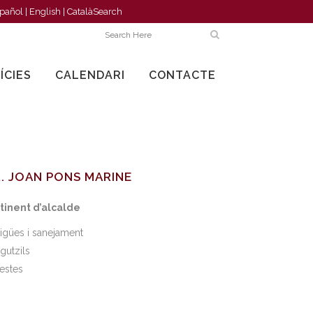
pañol
|
English
|
Català
Search
ÍCIES
CALENDARI
CONTACTE
R. JOAN PONS MARINE
 tinent d’alcalde
igües i sanejament
gutzils
estes