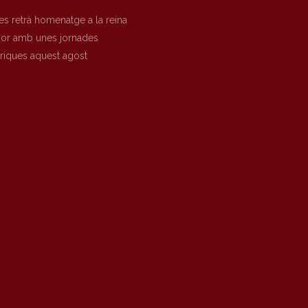
es retrà homenatge a la reina
nor amb unes jornades
òriques aquest agost