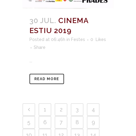
30 JUL.
CINEMA
ESTIU 2019
Posted at 06:46h
in
Festes
0
Likes
Share
...
READ MORE
1
2
3
4
5
6
7
8
9
10
11
12
13
14