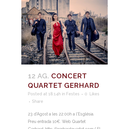
12 AG.
CONCERT
QUARTET GERHARD
Posted at 18:14h
in
Festes
0
Likes
Share
23 d'Agost a les 22:00h a l'Església.
Preu entrada 10€. Web Quartet
Gerhard: http://gerhardquartet.com/ El