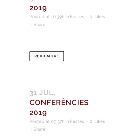
2019
Posted at 10:39h
in
Festes
0
Likes
Share
...
READ MORE
31 JUL.
CONFERÈNCIES
2019
Posted at 09:37h
in
Festes
0
Likes
Share