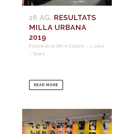
16 AG.
RESULTATS
MILLA URBANA
2019
Posted at 10:26h
in
Esports
3
Likes
Share
...
READ MORE