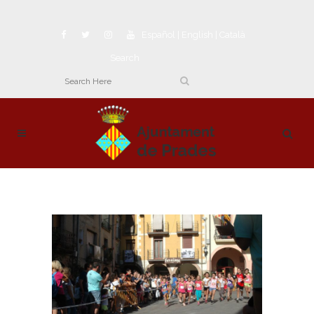
Español
|
English
|
Català
Search