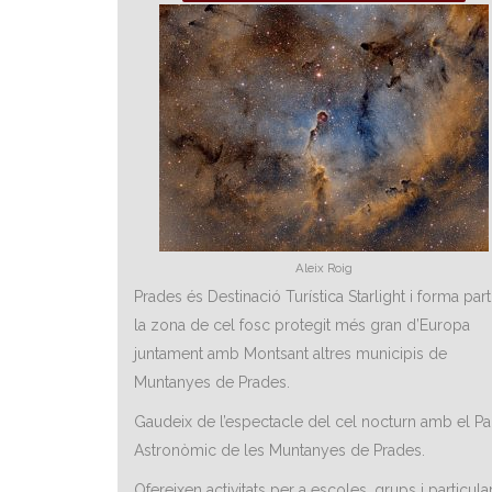
Aleix Roig
Prades és Destinació Turística Starlight i forma par
la zona de cel fosc protegit més gran d’Europa
juntament amb Montsant altres municipis de
Muntanyes de Prades.
Gaudeix de l’espectacle del cel nocturn amb el Pa
Astronòmic de les Muntanyes de Prades.
Ofereixen activitats per a escoles, grups i particular