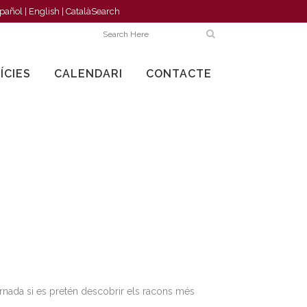
pañol
|
English
|
Català
Search
ÍCIES
CALENDARI
CONTACTE
ornada si es pretén descobrir els racons més