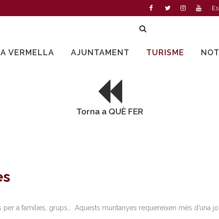
Es
LA VERMELLA
AJUNTAMENT
TURISME
NOT
Torna a QUÈ FER
es
als per a famílies, grups… Aquests muntanyes requereixen més d’una j