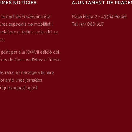
IMES NOTÍCIES
AJUNTAMENT DE PRADE
untament de Prades anuncia
Plaça Major 2 - 43364 Prades
res especials de mobilitat i
Tel. 977 868 018
etat per a l’eclipsi solar del 12
ost
a punt per a la XXXVII edició del
urs de Gossos d’Atura a Prades
es retrà homenatge a la reina
nor amb unes jornades
òriques aquest agost