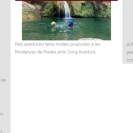
Pels aventurers teniu moltes propostes a les
A P
Muntanyes de Prades amb Gorg Aventura.
per
roo
t de
rc
s.