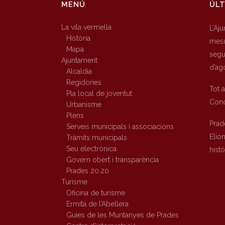
MENÚ
ÚLT
La vila vermella
L’Aj
Història
mesu
Mapa
segur
Ajuntament
d’ag
Alcaldia
Regidories
Tot 
Pla local de joventut
Conc
Urbanisme
Plens
Prad
Serveis municipals i associacions
Elio
Tràmits municipals
Seu electrònica
hist
Govern obert i transparència
Prades 20.20
Turisme
Oficina de turisme
Ermita de l’Abellera
Guies de les Muntanyes de Prades