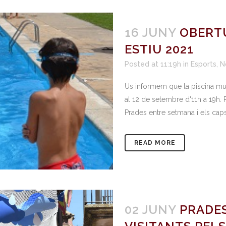
16 JUNY
OBERTU
ESTIU 2021
Posted at 11:19h
in
Esports
,
N
Us informem que la piscina mun
al 12 de setembre d'11h a 19h
Prades entre setmana i els caps
READ MORE
02 JUNY
PRADES