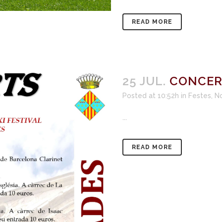
READ MORE
25 JUL.
CONCERT
Posted at 10:52h
in
Festes
,
No
...
READ MORE