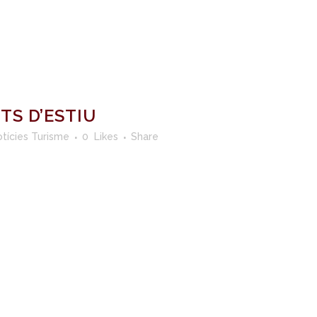
S D’ESTIU
tícies Turisme
0
Likes
Share