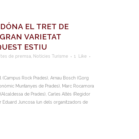
DÓNA EL TRET DE
 GRAN VARIETAT
QUEST ESTIU
tes de premsa
,
Notícies Turisme
1
Like
ol (Campus Rock Prades), Arnau Bosch (Gorg
stronòmic Muntanyes de Prades), Marc Rocamora
 (Alcaldessa de Prades), Carles Altès (Regidor
i Dr Eduard Juncosa (un dels organitzadors de