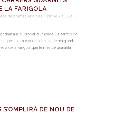
S CARRERS GUARNITS
E LA FARIGOLA
otes de premsa
,
Notícies Turisme
1
Like
tindran fins el proper diumenge Els carrers de
ants aquest últim cap de setmana de maig amb
 Festa de la Farigola que té més de quaranta
.
 S’OMPLIRÀ DE NOU DE