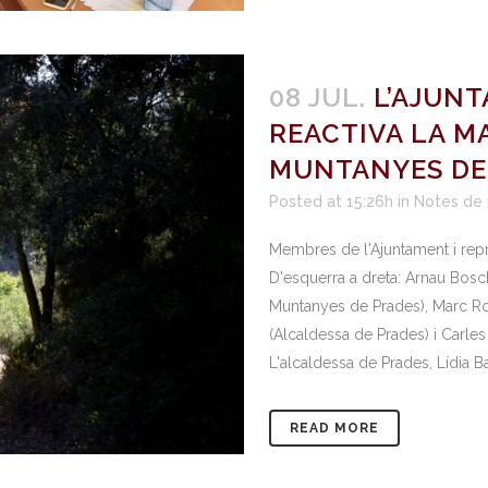
08 JUL.
L’AJUN
REACTIVA LA M
MUNTANYES DE
Posted at 15:26h
in
Notes de
Membres de l'Ajuntament i repr
D'esquerra a dreta: Arnau Bosc
Muntanyes de Prades), Marc Ro
(Alcaldessa de Prades) i Carles 
L'alcaldessa de Prades, Lídia Ba
READ MORE