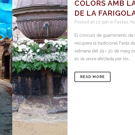
COLORS AMB LA
DE LA FARIGOL
Posted at 12:39h
in
Festes
,
No
El concurs de guarniments de fa
recupera la tradicional Festa d
setmana del 29 i 30 de maig omp
es va veure afectada per les...
READ MORE