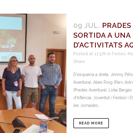
09 JUL.
PRADES 
SORTIDA A UNA
D’ACTIVITATS A
Posted at 11:57h
in
Festes
,
No
Share
D'esquerra a dreta: Jimmy Piñ
Aventura), Aleix Roig (Parc A
(Prades Aventura), Lídia Bargas
d'Infància, Joventut i Festes) 
les Jornades...
READ MORE