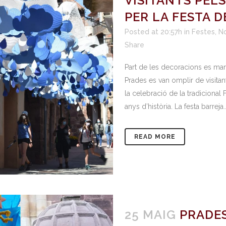
VISITANTS PEL
PER LA FESTA D
Posted at 20:57h
in
Festes
,
N
Share
Part de les decoracions es man
Prades es van omplir de visit
la celebració de la tradicional
anys d’història. La festa barreja..
READ MORE
25 MAIG
PRADES