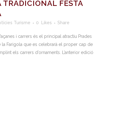
 TRADICIONAL FESTA
A
tícies Turisme
0
Likes
Share
çanes i carrers és el principal atractiu Prades
e la Farigola que es celebrarà el proper cap de
lint els carrers d’ornaments. L’anterior edició