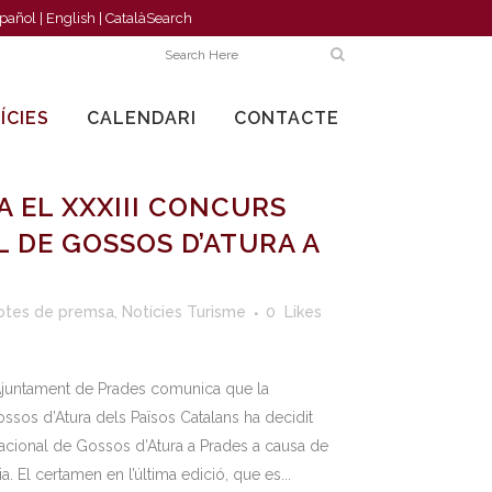
pañol
|
English
|
Català
Search
ÍCIES
CALENDARI
CONTACTE
A EL XXXIII CONCURS
 DE GOSSOS D’ATURA A
otes de premsa
,
Notícies Turisme
0
Likes
untament de Prades comunica que la
sos d’Atura dels Països Catalans ha decidit
rnacional de Gossos d’Atura a Prades a causa de
a. El certamen en l’última edició, que es...