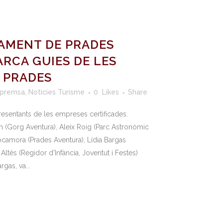
TAMENT DE PRADES
ARCA GUIES DE LES
 PRADES
 premsa
,
Notícies Turisme
0
Likes
Share
esentants de les empreses certificades.
h (Gorg Aventura), Aleix Roig (Parc Astronòmic
camora (Prades Aventura), Lídia Bargas
Altès (Regidor d'Infància, Joventut i Festes)
rgas, va...