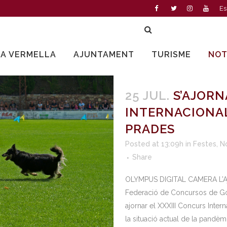
Es
LA VERMELLA
AJUNTAMENT
TURISME
NOT
25 JUL.
S’AJORN
INTERNACIONAL
PRADES
Posted at 13:09h
in
Festes
,
N
Share
OLYMPUS DIGITAL CAMERA L’Aj
Federació de Concursos de Gos
ajornar el XXXIII Concurs Inte
la situació actual de la pandèmi