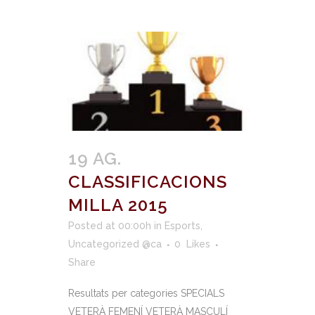
19 AG.
CLASSIFICACIONS
MILLA 2015
Posted at 00:00h
in
Esports
,
Uncategorized @ca
0
Likes
Share
Resultats per categories SPECIALS
VETERÀ FEMENÍ VETERÀ MASCULÍ