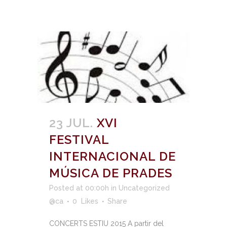
23 JUL.
XVI
FESTIVAL
INTERNACIONAL DE
MÚSICA DE PRADES
Posted at 00:00h
in
Uncategorized
@ca
0
Likes
Share
CONCERTS ESTIU 2015 A partir del