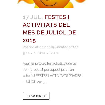
17 JUL.
FESTES I
ACTIVITATS DEL
MES DE JULIOL DE
2015
Posted at 00:00h
in
Uncategorized
@ca
0
Likes
Share
Aquí teniu totes les activitats que us
hem preparat per aquest juliol tan
calorós! FESTES I ACTIVITATS PRADES
- JULIOL 2015 ...
READ MORE