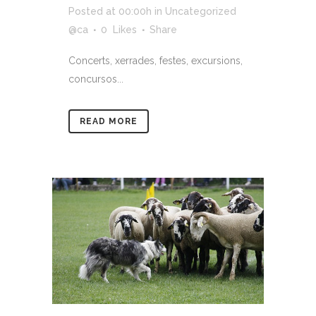
Posted at 00:00h
in
Uncategorized
@ca
0
Likes
Share
Concerts, xerrades, festes, excursions,
concursos...
READ MORE