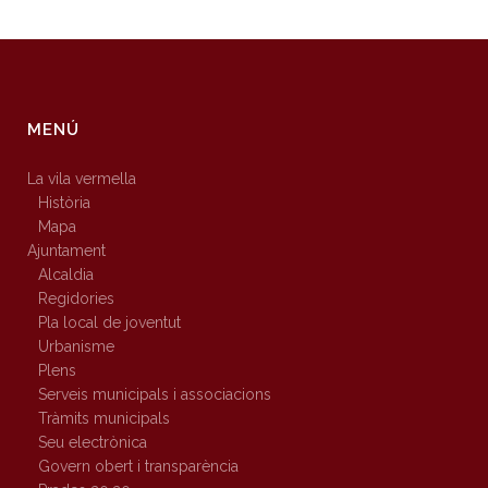
MENÚ
La vila vermella
Història
Mapa
Ajuntament
Alcaldia
Regidories
Pla local de joventut
Urbanisme
Plens
Serveis municipals i associacions
Tràmits municipals
Seu electrònica
Govern obert i transparència