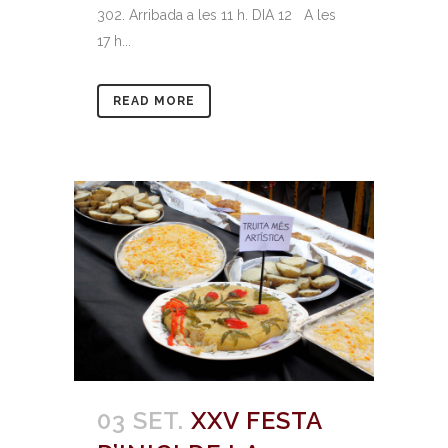
302. Arribada a les 11 h. DIA 12 A les
17 h...
READ MORE
03 SET.
XXV FESTA