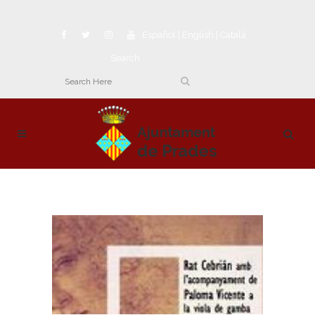
Español
|
English
|
Català
Search