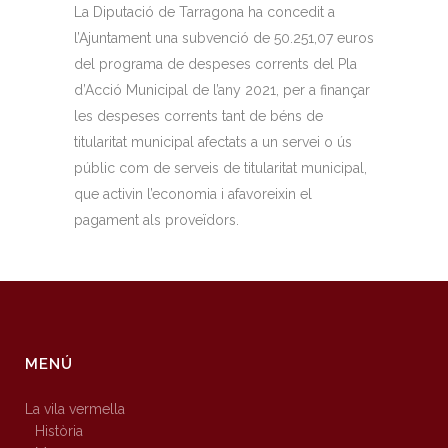
La Diputació de Tarragona ha concedit a
l’Ajuntament una subvenció de 50.251,07 euros
del programa de despeses corrents del Pla
d’Acció Municipal de l’any 2021, per a finançar
les despeses corrents tant de béns de
titularitat municipal afectats a un servei o ús
públic com de serveis de titularitat municipal,
que activin l’economia i afavoreixin el
pagament als proveïdors.
MENÚ
La vila vermella
Història