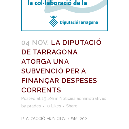
04 NOV.
LA DIPUTACIÓ
DE TARRAGONA
ATORGA UNA
SUBVENCIÓ PER A
FINANÇAR DESPESES
CORRENTS
Posted at 19:10h
in
Notícies administratives
by
prades
0
Likes
Share
PLA D’ACCIÓ MUNICIPAL (PAM) 2021