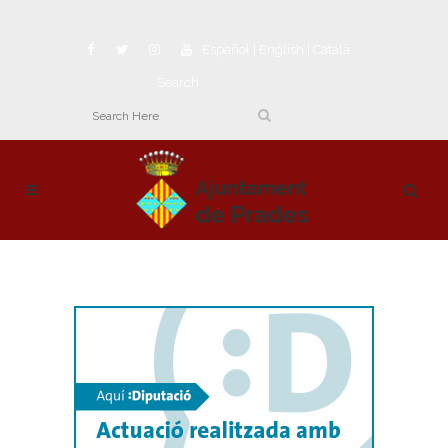
Español
|
English
|
Català
Search