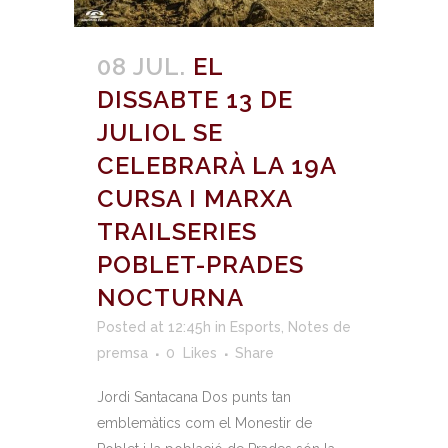
08 JUL.
EL
DISSABTE 13 DE
JULIOL SE
CELEBRARÀ LA 19A
CURSA I MARXA
TRAILSERIES
POBLET-PRADES
NOCTURNA
Posted at 12:45h
in
Esports
,
Notes de
premsa
0
Likes
Share
Jordi Santacana Dos punts tan
emblemàtics com el Monestir de