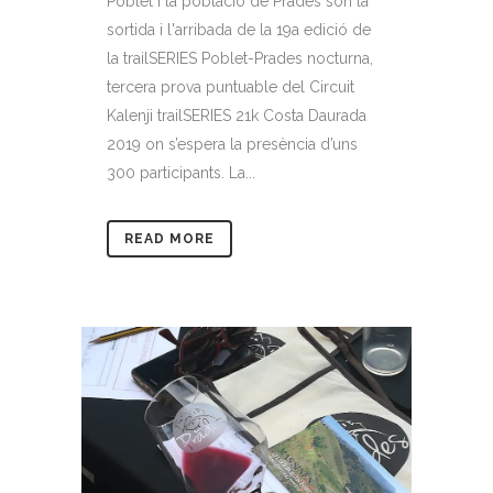
Poblet i la població de Prades són la
sortida i l'arribada de la 19a edició de
la trailSERIES Poblet-Prades nocturna,
tercera prova puntuable del Circuit
Kalenji trailSERIES 21k Costa Daurada
2019 on s’espera la presència d’uns
300 participants. La...
READ MORE