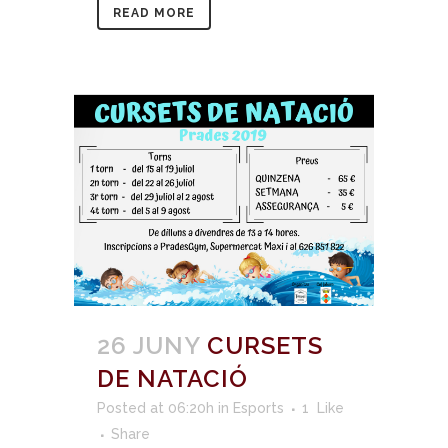
READ MORE
26 JUNY
CURSETS
DE NATACIÓ
Posted at 06:20h
in
Esports
1
Like
Share