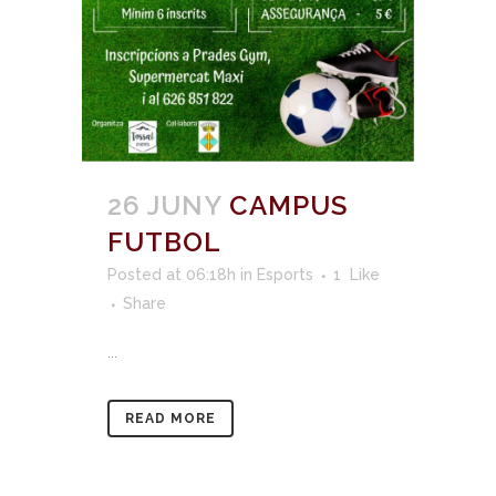
26 JUNY
CAMPUS
FUTBOL
Posted at 06:18h
in
Esports
1
Like
Share
...
READ MORE