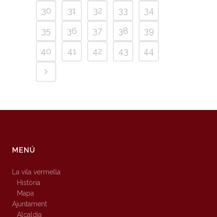
30
31
32
33
34
35
36
37
38
39
40
41
42
43
44
MENÚ
La vila vermella
Història
Mapa
Ajuntament
Alcaldia