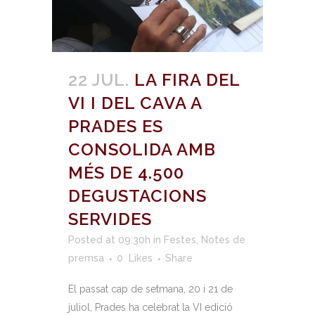
22 JUL.
LA FIRA DEL
VI I DEL CAVA A
PRADES ES
CONSOLIDA AMB
MÉS DE 4.500
DEGUSTACIONS
SERVIDES
Posted at 09:30h
in
Festes
,
Notes de
premsa
0
Likes
Share
El passat cap de setmana, 20 i 21 de
juliol, Prades ha celebrat la VI edició