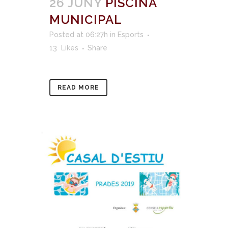
26 JUNY
PISCINA
MUNICIPAL
Posted at 06:27h
in
Esports
13
Likes
Share
READ MORE