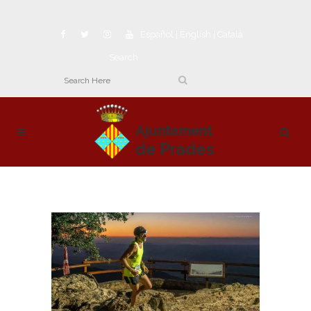
Español
|
English
|
Català
Search