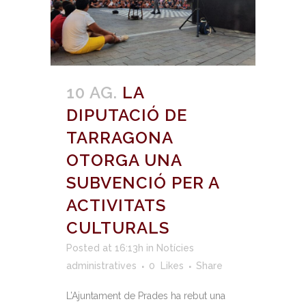
10 AG.
LA
DIPUTACIÓ DE
TARRAGONA
OTORGA UNA
SUBVENCIÓ PER A
ACTIVITATS
CULTURALS
Posted at 16:13h
in
Notícies
administratives
0
Likes
Share
L’Ajuntament de Prades ha rebut una