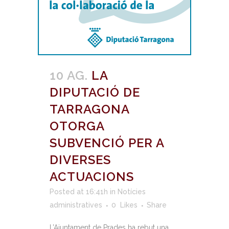
10 AG.
LA
DIPUTACIÓ DE
TARRAGONA
OTORGA
SUBVENCIÓ PER A
DIVERSES
ACTUACIONS
Posted at 16:41h
in
Notícies
administratives
0
Likes
Share
L’Ajuntament de Prades ha rebut una