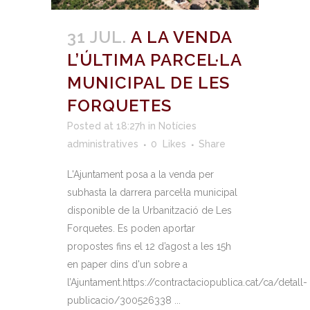
31 JUL.
A LA VENDA
L’ÚLTIMA PARCEL·LA
MUNICIPAL DE LES
FORQUETES
Posted at 18:27h
in
Notícies
administratives
0
Likes
Share
L'Ajuntament posa a la venda per
subhasta la darrera parcel·la municipal
disponible de la Urbanització de Les
Forquetes. Es poden aportar
propostes fins el 12 d’agost a les 15h
en paper dins d'un sobre a
l’Ajuntament.https://contractaciopublica.cat/ca/detall-
publicacio/300526338 ...