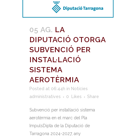
05 AG.
LA
DIPUTACIÓ OTORGA
SUBVENCIÓ PER
INSTAL·LACIÓ
SISTEMA
AEROTÈRMIA
Posted at 06:44h
in
Notícies
administratives
0
Likes
Share
Subvenció per instal·lació sistema
aerotèrmia en el marc del Pla
ImpulsDipta de la Diputació de
Tarragona 2024-2027, any