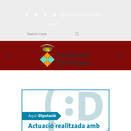
Español
|
English
|
Català
Search