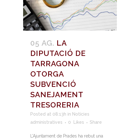
05 AG.
LA
DIPUTACIÓ DE
TARRAGONA
OTORGA
SUBVENCIÓ
SANEJAMENT
TRESORERIA
Posted at 08:13h
in
Notícies
administratives
0
Likes
Share
L’Ajuntament de Prades ha rebut una