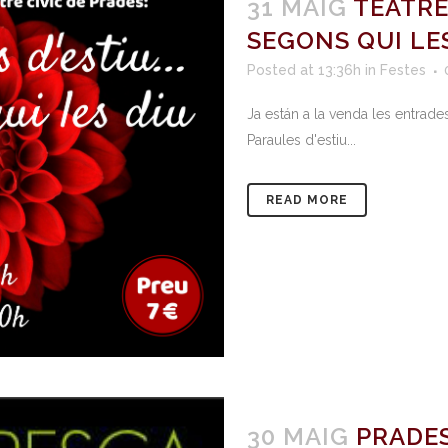
31 MAIG
TEATRE
SEGONS QUI LE
Posted at 13:36h
in
Festes
Ja están a la venda les entrade
Paraules d'estiu...
READ MORE
30 MAIG
PRADES