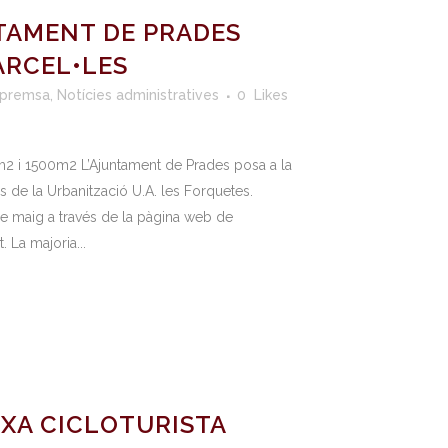
TAMENT DE PRADES
ARCEL•LES
 premsa
,
Notícies administratives
0
Likes
m2 i 1500m2 L’Ajuntament de Prades posa a la
s de la Urbanització U.A. les Forquetes.
 de maig a través de la pàgina web de
 La majoria...
XA CICLOTURISTA