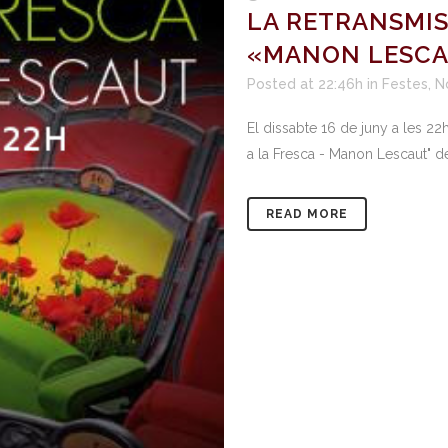
LA RETRANSMIS
«MANON LESCA
Posted at 22:46h
in
Festes
,
N
El dissabte 16 de juny a les 22
a la Fresca - Manon Lescaut" del
READ MORE