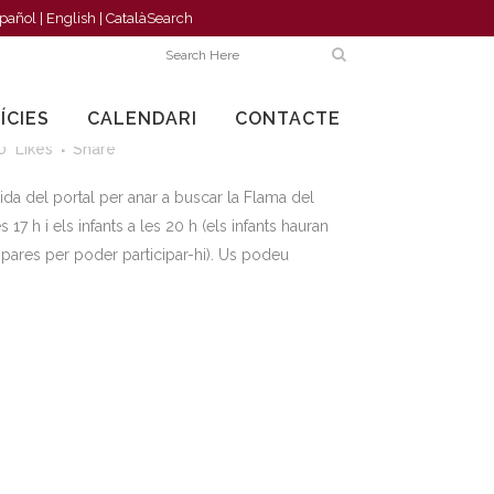
pañol
|
English
|
Català
Search
LA SANT JOAN
ÍCIES
CALENDARI
CONTACTE
0
Likes
Share
a del portal per anar a buscar la Flama del
17 h i els infants a les 20 h (els infants hauran
 pares per poder participar-hi). Us podeu