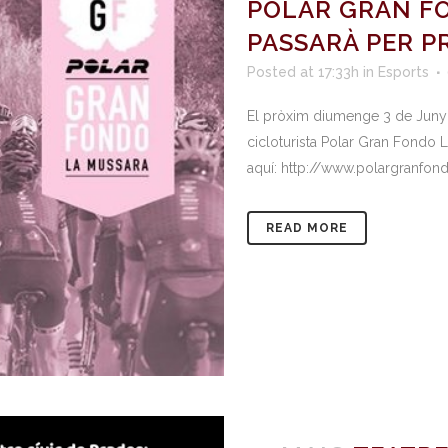
POLAR GRAN F
PASSARÀ PER PR
Posted at 17:33h
in
Esports
El pròxim diumenge 3 de Juny 
cicloturista Polar Gran Fondo 
aquí: http://www.polargranfo
READ MORE