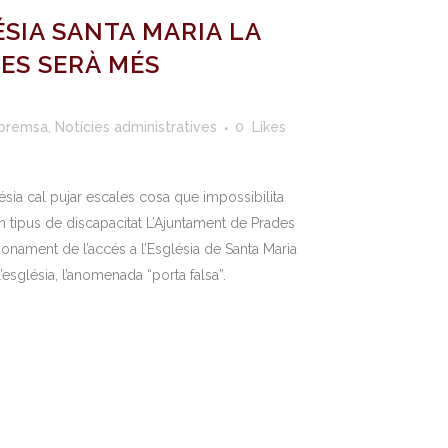
ÉSIA SANTA MARIA LA
ES SERÀ MÉS
 premsa
,
Notícies administratives
0
Likes
ésia cal pujar escales cosa que impossibilita
 tipus de discapacitat L’Ajuntament de Prades
cionament de l’accés a l’Església de Santa Maria
l’església, l’anomenada “porta falsa”.