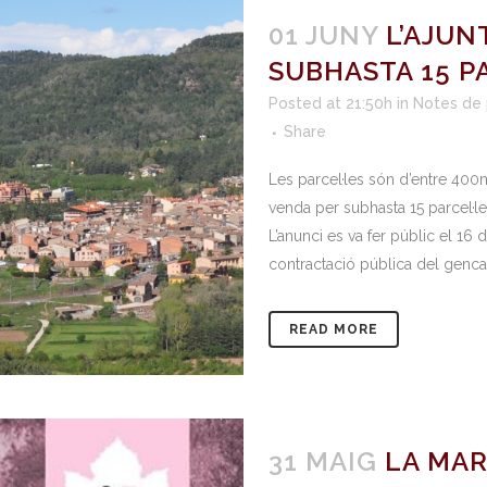
01 JUNY
L’AJUN
SUBHASTA 15 P
Posted at 21:50h
in
Notes de
Share
Les parcel·les són d’entre 400
venda per subhasta 15 parcel·le
L’anunci es va fer públic el 16
contractació pública del gencat.
READ MORE
31 MAIG
LA MAR