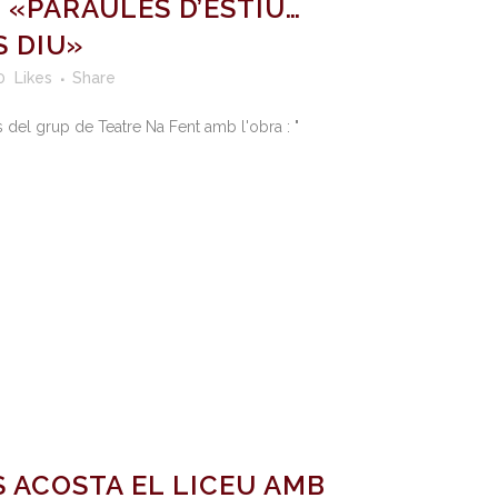
 «PARAULES D’ESTIU…
S DIU»
0
Likes
Share
s del grup de Teatre Na Fent amb l'obra : "
 ACOSTA EL LICEU AMB