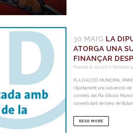
30 MAIG
LA DIP
ATORGA UNA SU
FINANÇAR DES
Posted at 20:21h
in
Notícies a
PLA D'ACCIÓ MUNICIPAL (PAM) 
l'Ajuntament una subvenció d
corrents del Pla d'Acció Munici
corrents tant de béns de titulari
READ MORE