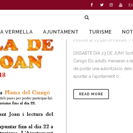
Es
15 JUNY
REVETL
LA VERMELLA
AJUNTAMENT
TURISME
NOT
Posted at 22:58h
in
Festes
DISSABTE DIA 23 DE JUNY Sortid
Canigó Els adults marxaran a les 
de portar una autorització dels
apuntar a l'ajuntament o...
READ MORE