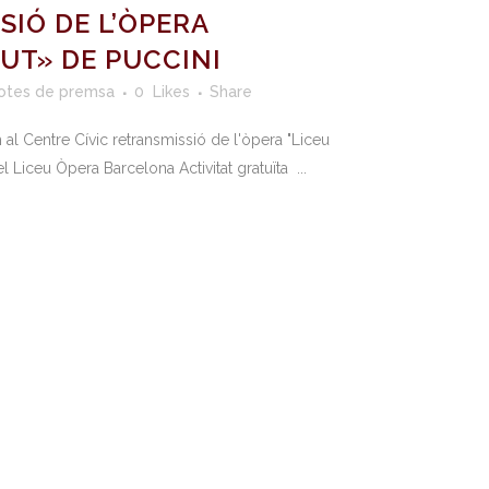
SIÓ DE L’ÒPERA
UT» DE PUCCINI
otes de premsa
0
Likes
Share
h al Centre Cívic retransmissió de l'òpera "Liceu
 Liceu Òpera Barcelona Activitat gratuïta ...