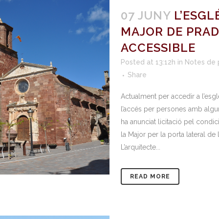
07 JUNY
L’ESGL
MAJOR DE PRAD
ACCESSIBLE
Posted at 13:12h
in
Notes de
Share
Actualment per accedir a l’esgl
l’accés per persones amb algun
ha anunciat licitació pel condi
la Major per la porta lateral de 
L’arquitecte...
READ MORE