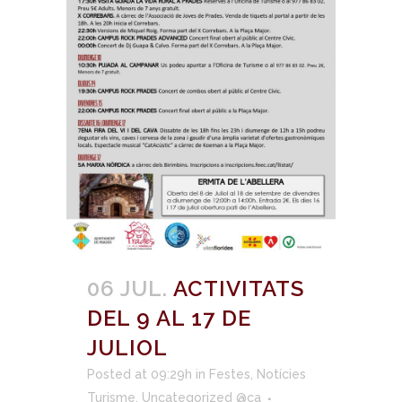
06 JUL.
ACTIVITATS
DEL 9 AL 17 DE
JULIOL
Posted at 09:29h
in
Festes
,
Notícies
Turisme
,
Uncategorized @ca