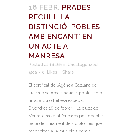
16 FEBR.
PRADES
RECULL LA
DISTINCIÓ ‘POBLES
AMB ENCANT’ EN
UN ACTE A
MANRESA
Posted at 16:16h
in
Uncategorized
@ca
0
Likes
Share
El certificat de l’Agència Catalana de
Turisme s’atorga a aquells pobles amb
un atractiu o bellesa especial
Divendres 16 de febrer - La ciutat de
Manresa ha estat l’encarregada d’acollir
l’acte de lliurament dels diplomes que
reconeixen a 15 municipis com a