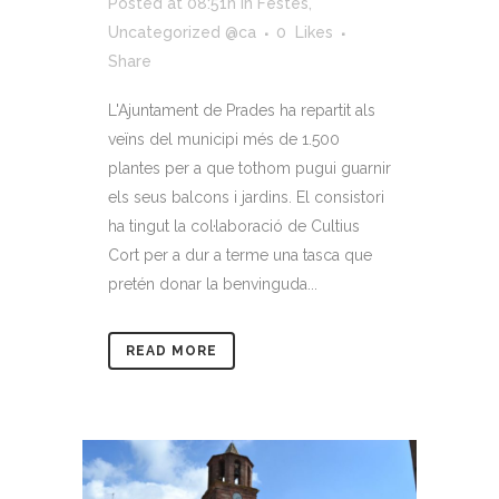
Posted at 08:51h
in
Festes
,
Uncategorized @ca
0
Likes
Share
L'Ajuntament de Prades ha repartit als
veïns del municipi més de 1.500
plantes per a que tothom pugui guarnir
els seus balcons i jardins. El consistori
ha tingut la col·laboració de Cultius
Cort per a dur a terme una tasca que
pretén donar la benvinguda...
READ MORE