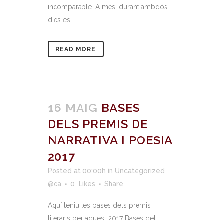
incomparable. A més, durant ambdós
dies es...
READ MORE
16 MAIG
BASES
DELS PREMIS DE
NARRATIVA I POESIA
2017
Posted at 00:00h
in
Uncategorized
@ca
0
Likes
Share
Aquí teniu les bases dels premis
literaris per aquest 2017 Bases del