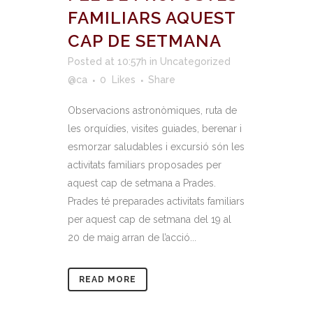
FAMILIARS AQUEST
CAP DE SETMANA
Posted at 10:57h
in
Uncategorized
@ca
0
Likes
Share
Observacions astronòmiques, ruta de
les orquídies, visites guiades, berenar i
esmorzar saludables i excursió són les
activitats familiars proposades per
aquest cap de setmana a Prades.
Prades té preparades activitats familiars
per aquest cap de setmana del 19 al
20 de maig arran de l’acció...
READ MORE