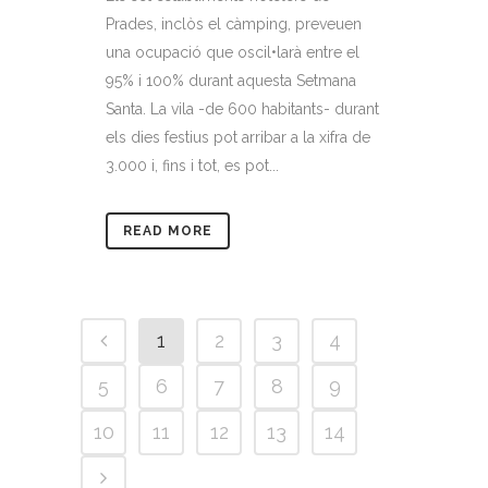
Prades, inclòs el càmping, preveuen
una ocupació que oscil•larà entre el
95% i 100% durant aquesta Setmana
Santa. La vila -de 600 habitants- durant
els dies festius pot arribar a la xifra de
3.000 i, fins i tot, es pot...
READ MORE
1
2
3
4
5
6
7
8
9
10
11
12
13
14