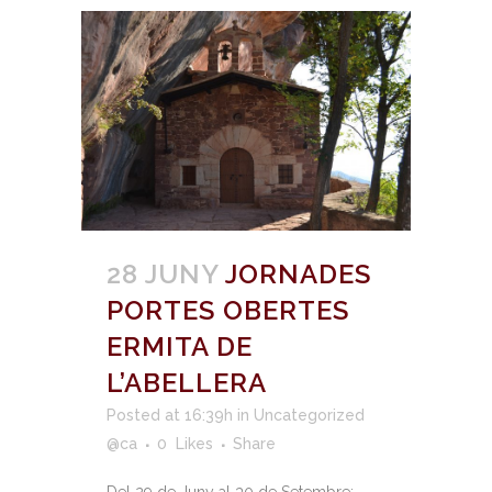
28 JUNY
JORNADES
PORTES OBERTES
ERMITA DE
L’ABELLERA
Posted at 16:39h
in
Uncategorized
@ca
0
Likes
Share