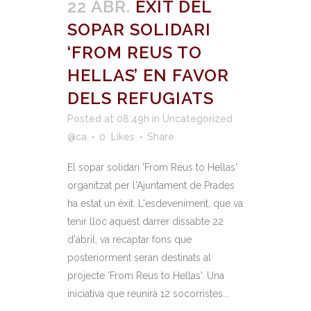
22 ABR.
ÈXIT DEL
SOPAR SOLIDARI
‘FROM REUS TO
HELLAS’ EN FAVOR
DELS REFUGIATS
Posted at 08:49h
in
Uncategorized
@ca
0
Likes
Share
El sopar solidari 'From Reus to Hellas'
organitzat per l'Ajuntament de Prades
ha estat un èxit. L'esdeveniment, que va
tenir lloc aquest darrer dissabte 22
d'abril, va recaptar fons que
posteriorment seran destinats al
projecte 'From Reus to Hellas'. Una
iniciativa que reunirà 12 socorristes...