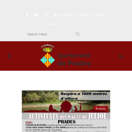
Español
|
English
|
Català
Search