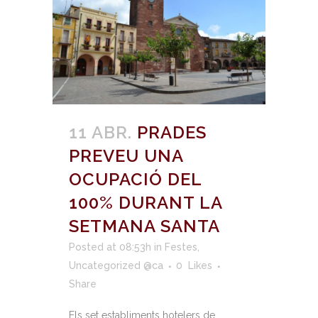
11 ABR.
PRADES
PREVEU UNA
OCUPACIÓ DEL
100% DURANT LA
SETMANA SANTA
Posted at 08:53h
in
Festes
,
Uncategorized @ca
0
Likes
Share
Els set establiments hotelers de