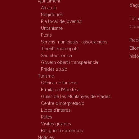
Ajuntament
d’ag
Alcaldia
Regidories
Tot 
Pla local de joventut
Conc
Urbanisme
Plens
Prad
Serveis municipals i associacions
Elio
Tràmits municipals
Seu electrònica
hist
Govern obert i transparència
Prades 20.20
Turisme
Oficina de turisme
Ermita de l’Abellera
Guies de les Muntanyes de Prades
Centre d’interpretació
Llocs d’interès
Rutes
Visites guiades
Botigues i comerços
Notícies