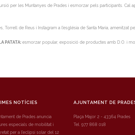
xcursió per les Muntanyes de Prades i esmorzar pels participants. Cal 
, Torrell de Reus i Instagram a l’església de Santa Maria, amenitzat p
LA PATATA:
esmorzar popular, exposició de productes amb D.O. i mostr
IMES NOTÍCIES
AJUNTAMENT DE PRADE
untament de Prades anuncia
Plaça Major 2 - 43364 Prades
res especials de mobilitat i
Tel. 977 868 018
etat per a l’eclipsi solar del 12