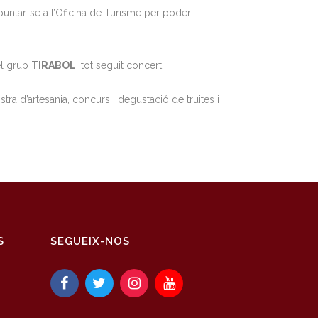
apuntar-se a l’Oficina de Turisme per poder
el grup
TIRABOL
, tot seguit concert.
a d’artesania, concurs i degustació de truites i
S
SEGUEIX-NOS