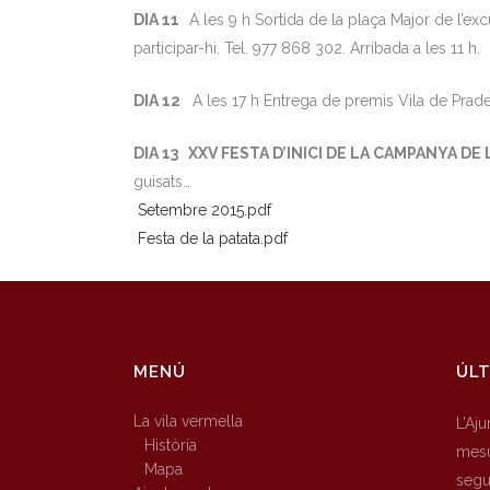
DIA 11
A les 9 h Sortida de la plaça Major de l’e
participar-hi. Tel. 977 868 302. Arribada a les 11 h.
DIA 12
A les 17 h Entrega de premis Vila de Prades
DIA 13 XXV FESTA D’INICI DE LA CAMPANYA DE 
guisats…
Setembre 2015.pdf
Festa de la patata.pdf
MENÚ
ÚLT
La vila vermella
L’Aj
Història
mesu
Mapa
segur