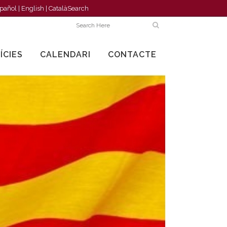
pañol
|
English
|
Català
Search
ÍCIES
CALENDARI
CONTACTE