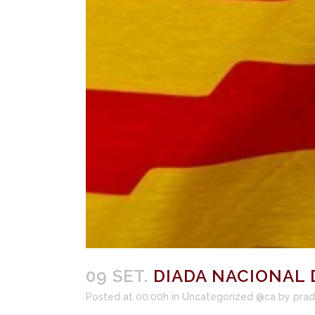
09 SET.
DIADA NACIONAL D
Posted at 00:00h
in
Uncategorized @ca
by
pra