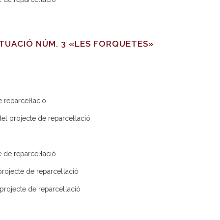
CTUACIÓ NÚM. 3 «LES FORQUETES»
 reparcel·lació
el projecte de reparcel·lació
 de reparcel·lació
projecte de reparcel·lació
projecte de reparcel·lació