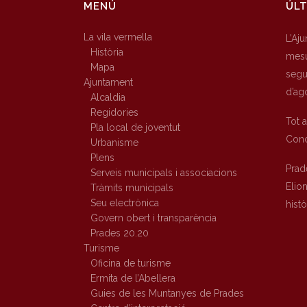
MENÚ
ÚLT
La vila vermella
L’Aj
Història
mesu
Mapa
segur
Ajuntament
d’ag
Alcaldia
Regidories
Tot 
Pla local de joventut
Conc
Urbanisme
Plens
Prad
Serveis municipals i associacions
Elio
Tràmits municipals
Seu electrònica
hist
Govern obert i transparència
Prades 20.20
Turisme
Oficina de turisme
Ermita de l’Abellera
Guies de les Muntanyes de Prades