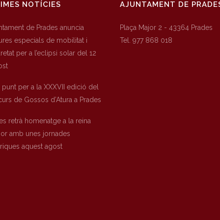
IMES NOTÍCIES
AJUNTAMENT DE PRADE
untament de Prades anuncia
Plaça Major 2 - 43364 Prades
res especials de mobilitat i
Tel. 977 868 018
etat per a l’eclipsi solar del 12
ost
a punt per a la XXXVII edició del
urs de Gossos d’Atura a Prades
es retrà homenatge a la reina
nor amb unes jornades
òriques aquest agost