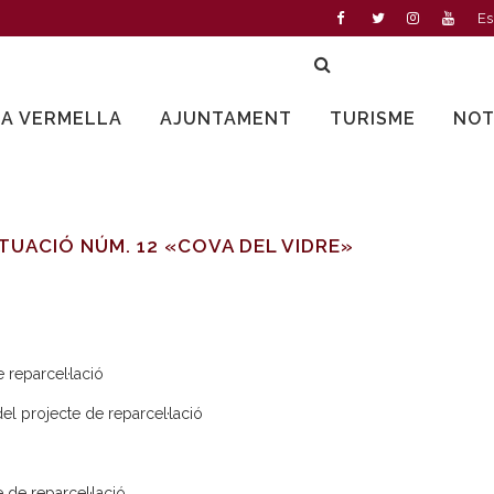
Es
LA VERMELLA
AJUNTAMENT
TURISME
NOT
CTUACIÓ NÚM. 12 «COVA DEL VIDRE»
 reparcel·lació
el projecte de reparcel·lació
 de reparcel·lació