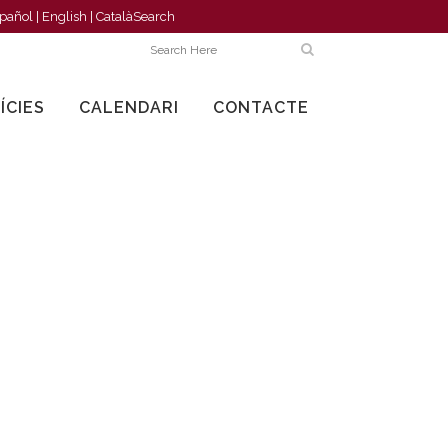
pañol
|
English
|
Català
Search
ÍCIES
CALENDARI
CONTACTE