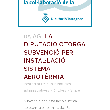
05 AG.
LA
DIPUTACIÓ OTORGA
SUBVENCIÓ PER
INSTAL·LACIÓ
SISTEMA
AEROTÈRMIA
Posted at 06:44h
in
Notícies
administratives
0
Likes
Share
Subvenció per instal·lació sistema
aerotèrmia en el marc del Pla