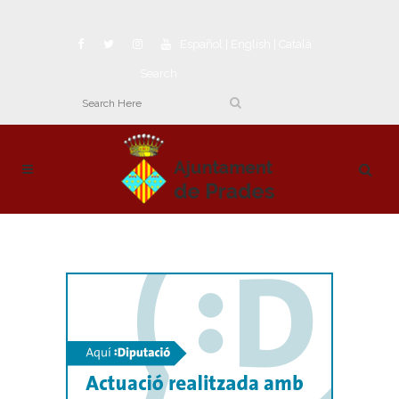
Español
|
English
|
Català
Search