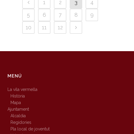
1
2
3
4
5
6
7
8
9
10
11
12
MENÚ
La vila vermella
Història
Mapa
Ajuntament
Alcaldia
Regidories
Pla local de joventut