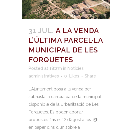
31 JUL.
A LA VENDA
L’ÚLTIMA PARCEL·LA
MUNICIPAL DE LES
FORQUETES
Posted at 18:27h
in
Notícies
administratives
0
Likes
Share
L'Ajuntament posa a la venda per
subhasta la darrera parcel·la municipal
disponible de la Urbanització de Les
Forquetes. Es poden aportar
propostes fins el 12 d’agost a les 15h
en paper dins d'un sobre a