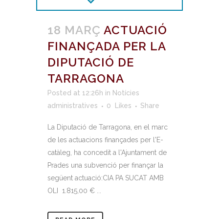
18 MARÇ
ACTUACIÓ
FINANÇADA PER LA
DIPUTACIÓ DE
TARRAGONA
Posted at 12:26h
in
Notícies
administratives
0
Likes
Share
La Diputació de Tarragona, en el marc
de les actuacions finançades per l'E-
catàleg, ha concedit a l'Ajuntament de
Prades una subvenció per finançar la
següent actuació:CIA PA SUCAT AMB
OLI 1.815,00 € ...