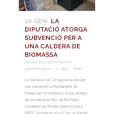
20 GEN.
LA
DIPUTACIÓ ATORGA
SUBVENCIÓ PER A
UNA CALDERA DE
BIOMASSA
Posted at 21:03h
in
Notícies
administratives
0
Likes
Share
La Diputació de Tarragona ha atorgat
una subvenció a l’Ajuntament de
Prades per la instal·lació d’una caldera
de biomassa al Parc de Bombers
Voluntaris de Prades, exercici 2023.
PAESC biomassa 2023 Cost: 31.709,85