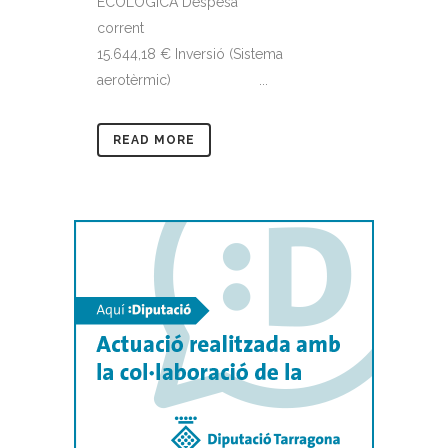
ECOLÒGICA Despesa
corrent
15.644,18 € Inversió (Sistema
aerotèrmic) ...
READ MORE