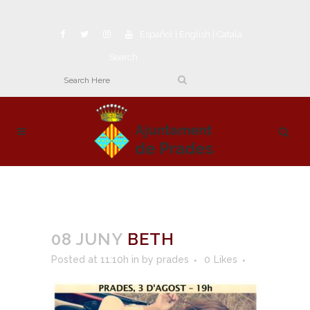
Español
|
English
|
Català
Search
08 JUNY
BETH
Posted at 11:10h
in
by
prades
0
Likes