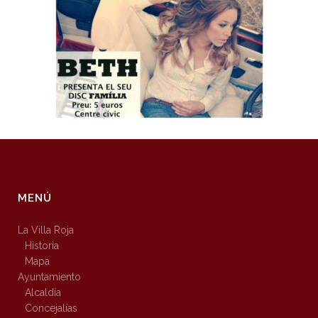
MENÚ
La Villa Roja
Historia
Mapa
Ayuntamiento
Alcaldía
Concejalías