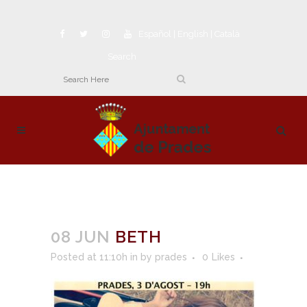
Español
|
English
|
Català
Search
08 JUN
BETH
Posted at 11:10h
in
by
prades
0
Likes