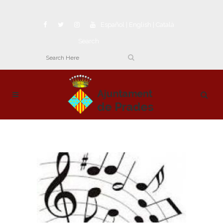
Español
|
English
|
Català
Search