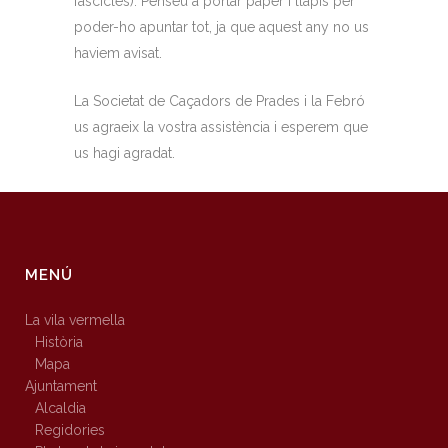
fascicles). Penseu a portar paper i llapis per
poder-ho apuntar tot, ja que aquest any no us
haviem avisat.
La Societat de Caçadors de Prades i la Febró
us agraeix la vostra assistència i esperem que
us hagi agradat.
MENÚ
La vila vermella
Història
Mapa
Ajuntament
Alcaldia
Regidories