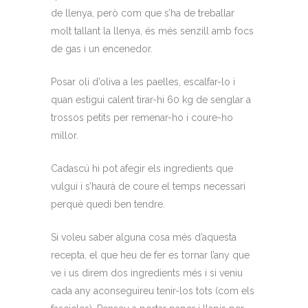
de llenya, però com que s’ha de treballar
molt tallant la llenya, és més senzill amb focs
de gas i un encenedor.
Posar oli d’oliva a les paelles, escalfar-lo i
quan estigui calent tirar-hi 60 kg de senglar a
trossos petits per remenar-ho i coure-ho
millor.
Cadascú hi pot afegir els ingredients que
vulgui i s’haurà de coure el temps necessari
perquè quedi ben tendre.
Si voleu saber alguna cosa més d’aquesta
recepta, el que heu de fer es tornar l’any que
ve i us direm dos ingredients més i si veniu
cada any aconseguireu tenir-los tots (com els