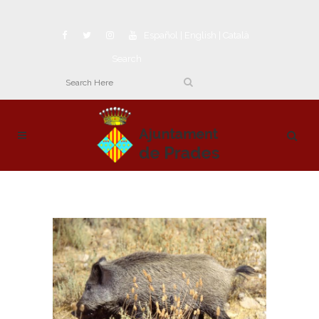
Español
|
English
|
Català
Search