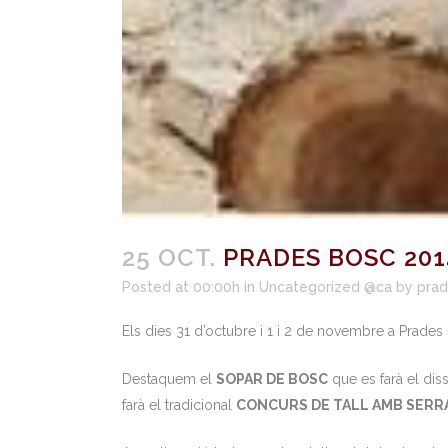
25 OCT.
PRADES BOSC 201
Posted at 00:00h
in
Uncategorized @ca
by
pra
Els dies 31 d’octubre i 1 i 2 de novembre a Prades
Destaquem el
SOPAR DE BOSC
que es farà el diss
farà el tradicional
CONCURS DE TALL AMB SERR