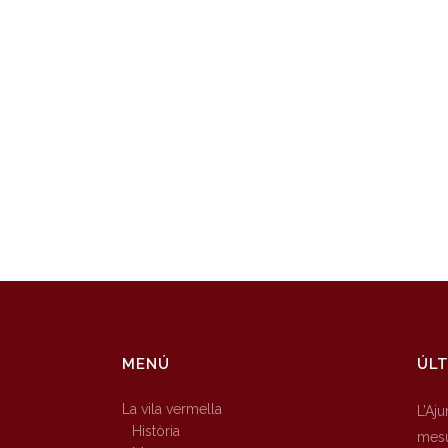
MENÚ
ÚLT
La vila vermella
L’Aj
Història
mesu