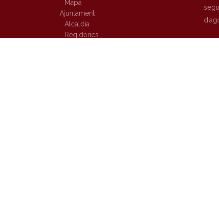
Mapa
segur
Ajuntament
d’ag
Alcaldia
Regidories
Tot 
Pla local de joventut
Conc
Urbanisme
Plens
Prad
Serveis municipals i associacions
Elio
Tràmits municipals
Seu electrònica
hist
Govern obert i transparència
Prades 20.20
Turisme
Oficina de turisme
Ermita de l’Abellera
Guies de les Muntanyes de Prades
Centre d’interpretació
Llocs d’interès
Rutes
Visites guiades
Botigues i comerços