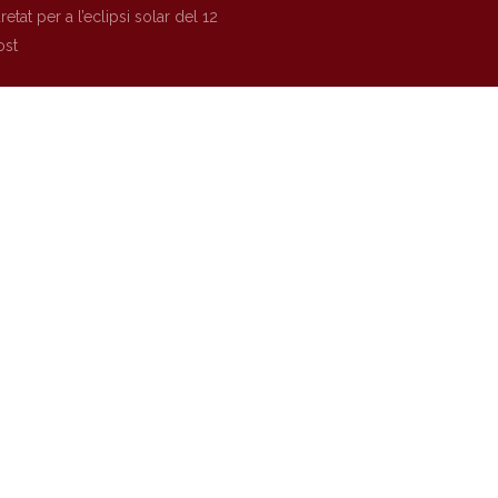
etat per a l’eclipsi solar del 12
ost
a punt per a la XXXVII edició del
urs de Gossos d’Atura a Prades
es retrà homenatge a la reina
nor amb unes jornades
òriques aquest agost