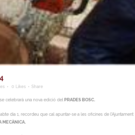
4
des
0
Likes
Share
 se celebrarà una nova edició del
PRADES BOSC.
abte dia 1, recordeu que cal apuntar-se a les oficines de l’Ajuntament 
A MECÀNICA.