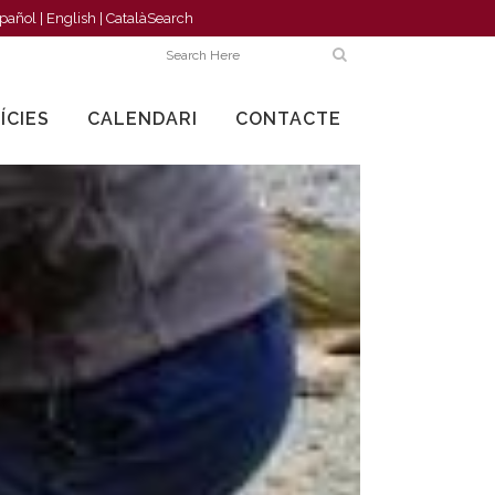
pañol
|
English
|
Català
Search
ÍCIES
CALENDARI
CONTACTE