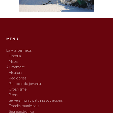
MENÚ
La vila vermella
Història
Mapa
Ajuntament
Alcaldia
Regidories
Pla local de joventut
Urbanisme
Plens
Serveis municipals i associacions
Tràmits municipals
Seu electrònica