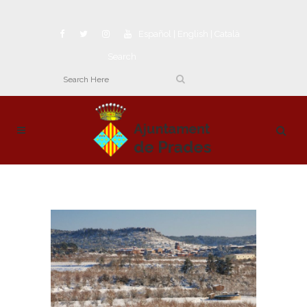
Español
|
English
|
Català
Search