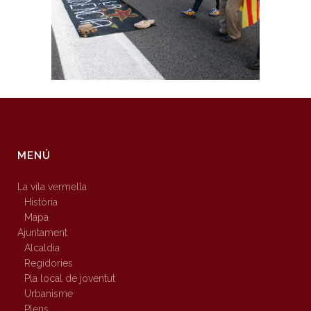
MENÚ
La vila vermella
Història
Mapa
Ajuntament
Alcaldia
Regidories
Pla local de joventut
Urbanisme
Plens