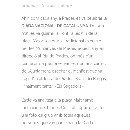
prades
0
Likes
Share
Ahir, com cada any, a Prades es va celebrar la
DIADA NACIONAL DE CATALUNYA.
De bon
matí es va guarnir la Font i a les 9 h de la
plaça Major va sortir la tradicional excursió
per les Muntanyes de Prades, aquest any en
direcció al Riu de Prades, on més d’un
centenar de persones van esmorzar a càrrec
de l’Ajuntament, escoltar el manifest que va
llegir l’alcaldessa de Prades, Sra. Lídia Bargas,
i finalment cantar «Els Segadors».
L’acte va finalitzar a la plaça Major amb
l’actuació del Prades Cor. Tot seguit es va fer
una foto de grup amb totes aquelles
persones que van participar a la Diada.