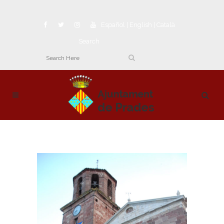
Español
|
English
|
Català
Search