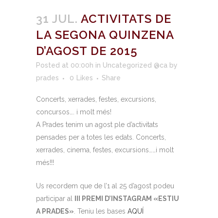
31 JUL.
ACTIVITATS DE
LA SEGONA QUINZENA
D’AGOST DE 2015
Posted at 00:00h
in
Uncategorized @ca
by
prades
0
Likes
Share
Concerts, xerrades, festes, excursions,
concursos…. i molt més!
A Prades tenim un agost ple d’activitats
pensades per a totes les edats. Concerts,
xerrades, cinema, festes, excursions……i molt
més!!!
Us recordem que de l’1 al 25 d’agost podeu
participar al
III PREMI D’INSTAGRAM «ESTIU
A PRADES»
. Teniu les bases
AQUÍ