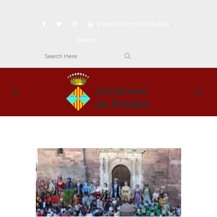
Español
|
English
|
Català
Search