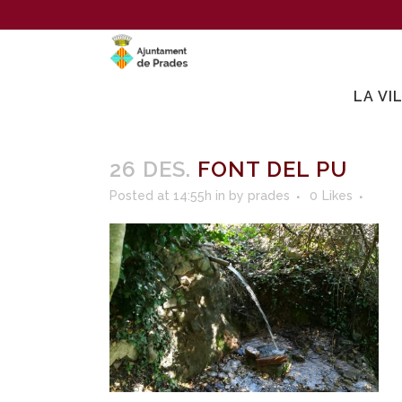
LA VI
26 DES.
FONT DEL PU
Posted at 14:55h
in
by
prades
0
Likes