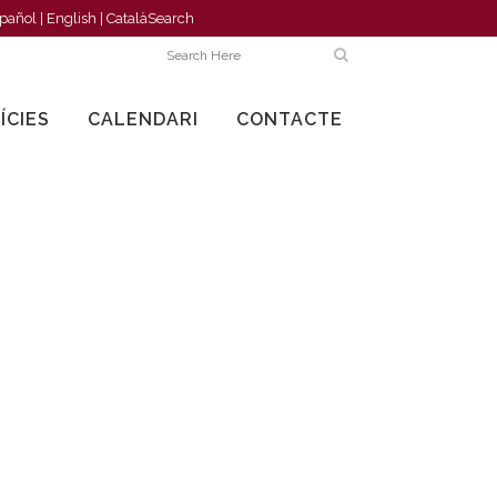
pañol
|
English
|
Català
Search
ÍCIES
CALENDARI
CONTACTE