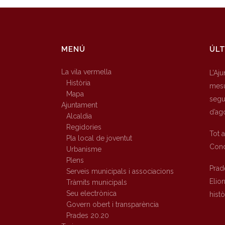
MENÚ
ÚLT
La vila vermella
L’Aj
Història
mesu
Mapa
segur
Ajuntament
d’ag
Alcaldia
Regidories
Tot 
Pla local de joventut
Conc
Urbanisme
Plens
Prad
Serveis municipals i associacions
Elio
Tràmits municipals
Seu electrònica
hist
Govern obert i transparència
Prades 20.20