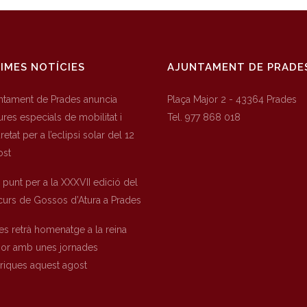
IMES NOTÍCIES
AJUNTAMENT DE PRADE
untament de Prades anuncia
Plaça Major 2 - 43364 Prades
res especials de mobilitat i
Tel. 977 868 018
etat per a l’eclipsi solar del 12
ost
a punt per a la XXXVII edició del
urs de Gossos d’Atura a Prades
es retrà homenatge a la reina
nor amb unes jornades
òriques aquest agost