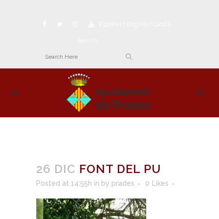
Español
|
English
|
Català
Search
26 DIC
FONT DEL PU
Posted at 14:55h
in
by
prades
0
Likes