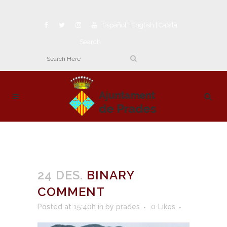
Español
|
English
|
Català
Search
24 DES.
BINARY
COMMENT
Posted at 15:40h
in
by
prades
0
Likes