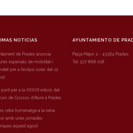
IMAS NOTICIAS
AYUNTAMIENTO DE PRA
untament de Prades anuncia
Plaça Major 2 - 43364 Prades
res especials de mobilitat i
Tel. 977 868 018
etat per a l’eclipsi solar del 12
ost
a punt per a la XXXVII edició del
urs de Gossos d’Atura a Prades
es retrà homenatge a la reina
nor amb unes jornades
òriques aquest agost