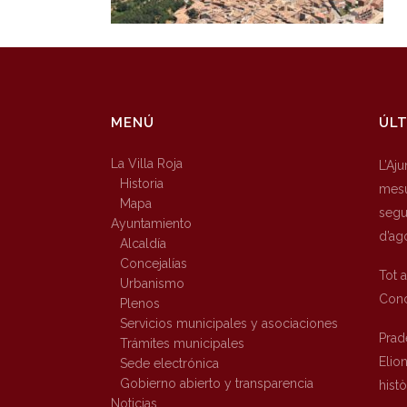
MENÚ
ÚLT
La Villa Roja
L’Aj
Historia
mesu
Mapa
segur
Ayuntamiento
d’ag
Alcaldía
Concejalías
Tot 
Urbanismo
Conc
Plenos
Servicios municipales y asociaciones
Prad
Trámites municipales
Elio
Sede electrónica
Gobierno abierto y transparencia
hist
Noticias