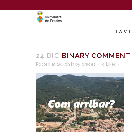
LA VI
24 DIC
BINARY COMMENT
Posted at 15:40h
in
by
prades
0
Likes