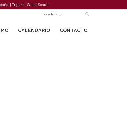
pañol
|
English
|
Català
Search
SMO
CALENDARIO
CONTACTO