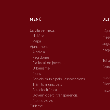
MENÚ
ÚLT
La vila vermella
L’Aj
Història
mesu
Mapa
segur
Ajuntament
d’ag
Alcaldia
Regidories
Tot 
Pla local de joventut
Conc
Urbanisme
Plens
Prad
Serveis municipals i associacions
Elio
Tràmits municipals
Seu electrònica
hist
Govern obert i transparència
Prades 20.20
Turisme