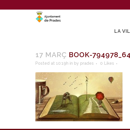
LA VI
17 MARÇ
BOOK-794978_6
Posted at 10:19h
in
by
prades
0
Likes