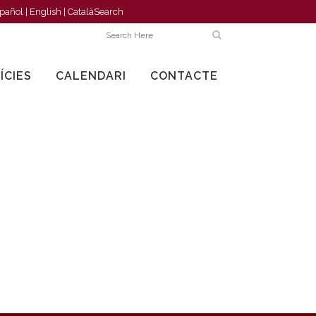
pañol
|
English
|
Català
Search
ÍCIES
CALENDARI
CONTACTE