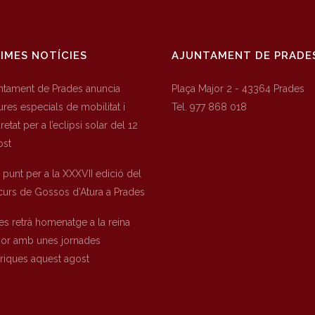
IMES NOTÍCIES
AJUNTAMENT DE PRADE
untament de Prades anuncia
Plaça Major 2 - 43364 Prades
res especials de mobilitat i
Tel. 977 868 018
etat per a l’eclipsi solar del 12
ost
a punt per a la XXXVII edició del
urs de Gossos d’Atura a Prades
es retrà homenatge a la reina
nor amb unes jornades
òriques aquest agost