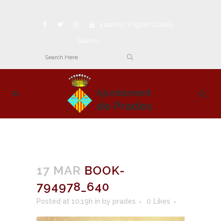
Español
|
English
|
Català
Search
17 MAR
BOOK-
794978_640
Posted at 10:19h
in
by
prades
0
Likes