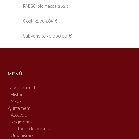
PAESC biomassa 2023
Cost: 31.709,85 €
Subvenció: 30.000,00 €
MENÚ
La vila vermella
Història
Mapa
Ajuntament
Alcaldia
Regidories
Pla local de joventut
Urbanisme