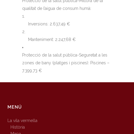
Protecció de la salut pública-Millora de la
qualitat de l’aigua de consum humà:
Inversions: 2.637,49 €
Manteniment: 2.247,68 €
Protecció de la salut pública-Seguretat a les
zones de bany (platges i piscines): Piscines –
7.399,73 €
MENÚ
La vila vermella
Història
Mapa