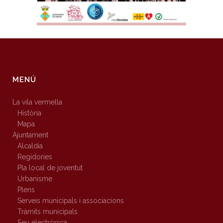
MENÚ
La vila vermella
Història
Mapa
Ajuntament
Alcaldia
Regidories
Pla local de joventut
Urbanisme
Plens
Serveis municipals i associacions
Tràmits municipals
Seu electrònica