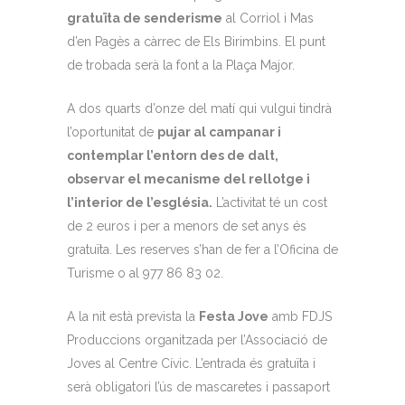
gratuïta de senderisme
al Corriol i Mas
d’en Pagès a càrrec de Els Birimbins. El punt
de trobada serà la font a la Plaça Major.
A dos quarts d’onze del matí qui vulgui tindrà
l’oportunitat de
pujar al campanar i
contemplar l’entorn des de dalt,
observar el mecanisme del rellotge i
l’interior de l’església.
L’activitat té un cost
de 2 euros i per a menors de set anys és
gratuïta. Les reserves s’han de fer a l’Oficina de
Turisme o al 977 86 83 02.
A la nit està prevista la
Festa Jove
amb FDJS
Produccions organitzada per l’Associació de
Joves al Centre Cívic. L’entrada és gratuïta i
serà obligatori l’ús de mascaretes i passaport