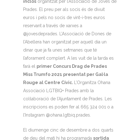
inclòs
organitzat per l’Associació de Joves de
Prades. El preu per als socis és de divuit
euros i pels no socis de vint-i-tres euros
reservant a través de xarxes a
@jovesdeprades. L’Associació de Dones de
l’Abellera han organitzat per aquell dia un
dinar que ja fa unes setmanes que té
l’aforament complert. A les vuit de la tarda es
farà el
primer Concurs Drag de Prades
Miss Trumfo 2021 presentat per Gal·la
Rouge al Centre Cívic.
L’Organitza Ohana
Associació LGTBIQ+ Prades amb la
col·laboració de l’Ajuntament de Prades. Les
inscripcions es poden fer al 665 324 001 o a
l’Instagram @ohana.lgtbiq.prades.
El diumenge cinc de desembre a dos quarts
de deu del matí hi ha programada
sortida