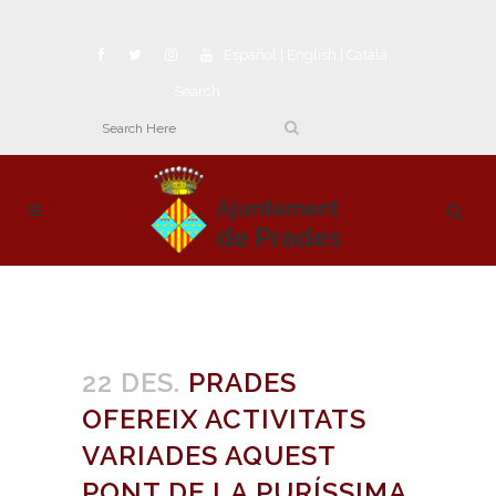
Español
|
English
|
Català
Search
22 DES.
PRADES
OFEREIX ACTIVITATS
VARIADES AQUEST
PONT DE LA PURÍSSIMA