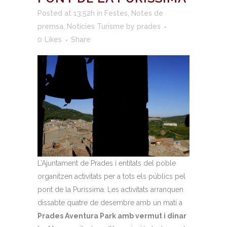
Posted at 13:52h
in
Festes
,
Notes de
premsa
,
Notícies Turisme
by
prades
0
Likes
Share
L’Ajuntament de Prades i entitats del poble
organitzen activitats per a tots els públics pel
pont de la Puríssima. Les activitats arranquen
dissabte quatre de desembre amb un matí a
Prades Aventura Park amb vermut i dinar