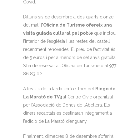
Covid.
Dilluns sis de desembre a dos quarts d’onze
del matí
l’Oficina de Turisme ofereix una
visita guiada cultural pel poble
que inclou
l’interior de l’església i les restes del castell
recentment renovades. El preu de l’activitat és
de 5 euros i per a menors de set anys gratuïta.
S’ha de reservar a l’Oficina de Turisme o al 977
86 83 02.
A les sis de la tarda serà el torn del
Bingo de
La Marató de TV3
al Centre Cívic organitzat
per l’Associació de Dones de l’Abellera. Els
diners recaptats es destinaran íntegrament a
l’edició de La Marató d’enguany.
Finalment, dimecres 8 de desembre s’oferirà