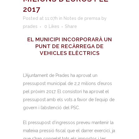
2017
Posted at 11:07h
in
Notes de premsa
by
prades
0
Likes
Share
EL MUNICIPI INCORPORARÀ UN
PUNT DE RECÀRREGA DE
VEHICLES ELÈCTRICS
L’Ajuntament de Prades ha aprovat un
pressupost municipal de 2,2 milions d’euros
pel pròxim 2017. El consistori ha aprovat el
pressupost amb els vots a favor de l’equip de
govern i l’abstenció del PSC.
El pressupost d’ingressos preveu mantenir la
mateixa pressió fiscal que el darrer exercici, ja
que s’han congelat tots els impostos i les