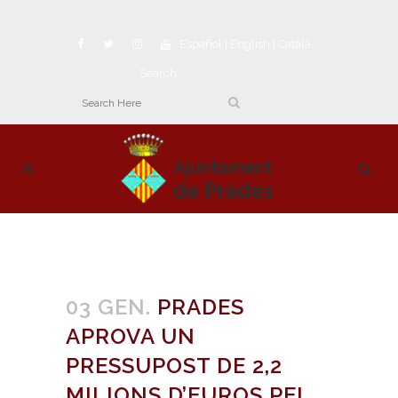
Español
|
English
|
Català
Search
03 GEN.
PRADES
APROVA UN
PRESSUPOST DE 2,2
MILIONS D’EUROS PEL