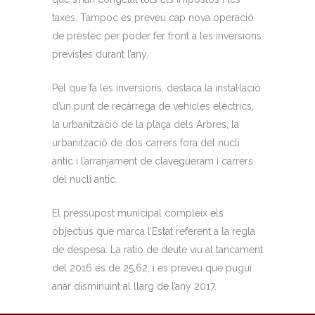
taxes. Tampoc es preveu cap nova operació
de préstec per poder fer front a les inversions
previstes durant l’any.
Pel que fa les inversions, destaca la instal·lació
d’un punt de recàrrega de vehicles elèctrics,
la urbanització de la plaça dels Arbres, la
urbanització de dos carrers fora del nucli
antic i l’arranjament de clavegueram i carrers
del nucli antic.
El pressupost municipal compleix els
objectius que marca l’Estat referent a la regla
de despesa. La ratio de deute viu al tancament
del 2016 és de 25,62, i es preveu que pugui
anar disminuint al llarg de l’any 2017.