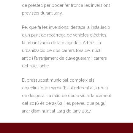
de préstec per poder fer front a les inversions
previstes durant l’any.
Pel que fa les inversions, destaca la instal·lació
d’un punt de recàrrega de vehicles elèctrics,
la urbanització de la plaça dels Arbres, la
urbanització de dos carrers fora del nucli
antic i l’arranjament de clavegueram i carrers
del nucli antic.
El pressupost municipal compleix els
objectius que marca l’Estat referent a la regla
de despesa. La ratio de deute viu al tancament
del 2016 és de 25,62, i es preveu que pugui
anar disminuint al llarg de l’any 2017.