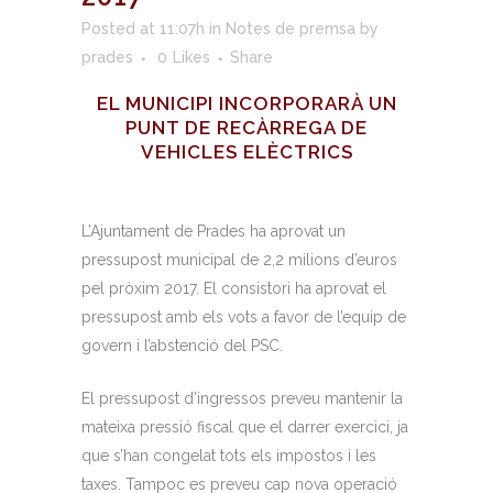
Posted at 11:07h
in
Notes de premsa
by
prades
0
Likes
Share
EL MUNICIPI INCORPORARÀ UN
PUNT DE RECÀRREGA DE
VEHICLES ELÈCTRICS
L’Ajuntament de Prades ha aprovat un
pressupost municipal de 2,2 milions d’euros
pel pròxim 2017. El consistori ha aprovat el
pressupost amb els vots a favor de l’equip de
govern i l’abstenció del PSC.
El pressupost d’ingressos preveu mantenir la
mateixa pressió fiscal que el darrer exercici, ja
que s’han congelat tots els impostos i les
taxes. Tampoc es preveu cap nova operació