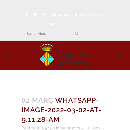
Español
|
English
|
Català
Search
02 MARÇ
WHATSAPP-
IMAGE-2022-03-02-AT-
9.11.28-AM
Posted at 09:13h
in
by
prades
0
Likes