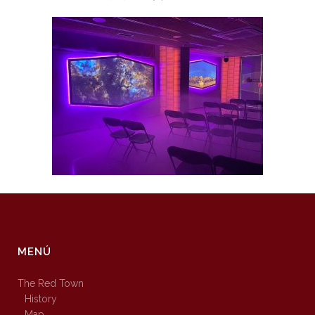
MENÚ
The Red Town
History
Map