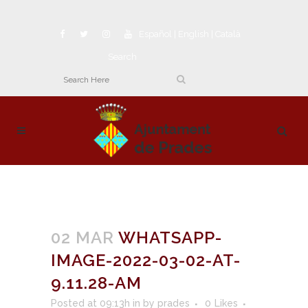
Español
|
English
|
Català
Search
02 MAR
WHATSAPP-
IMAGE-2022-03-02-AT-
9.11.28-AM
Posted at 09:13h
in
by
prades
0
Likes