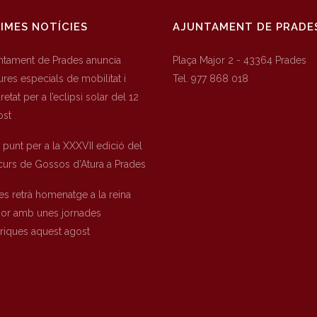
IMES NOTÍCIES
AJUNTAMENT DE PRADE
untament de Prades anuncia
Plaça Major 2 - 43364 Prades
res especials de mobilitat i
Tel. 977 868 018
etat per a l’eclipsi solar del 12
ost
a punt per a la XXXVII edició del
urs de Gossos d’Atura a Prades
es retrà homenatge a la reina
nor amb unes jornades
òriques aquest agost