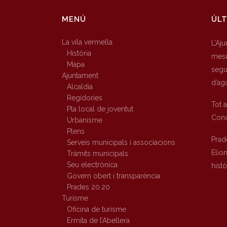
MENÚ
ÚLT
La vila vermella
L’Aj
Història
mesu
Mapa
segur
Ajuntament
d’ag
Alcaldia
Regidories
Tot 
Pla local de joventut
Conc
Urbanisme
Plens
Prad
Serveis municipals i associacions
Elio
Tràmits municipals
Seu electrònica
hist
Govern obert i transparència
Prades 20.20
Turisme
Oficina de turisme
Ermita de l’Abellera