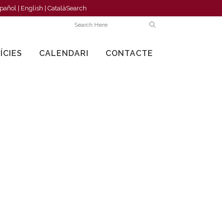
pañol
|
English
|
Català
Search
ÍCIES
CALENDARI
CONTACTE