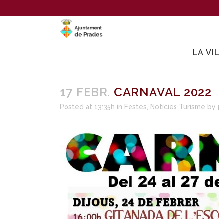
LA VI
17 FEBR.
CARNAVAL 2022
Posted at 13:35h
in
Festes
,
Notícies Turisme
by