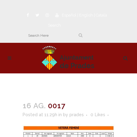
Español
|
English
|
Català
Search
16 AG.
0017
Posted at 11:29h
in
by
prades
0
Likes