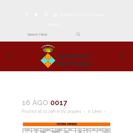
Español
|
English
|
Català
Search
16 AGO
0017
Posted at 11:29h
in
by
prades
0
Likes