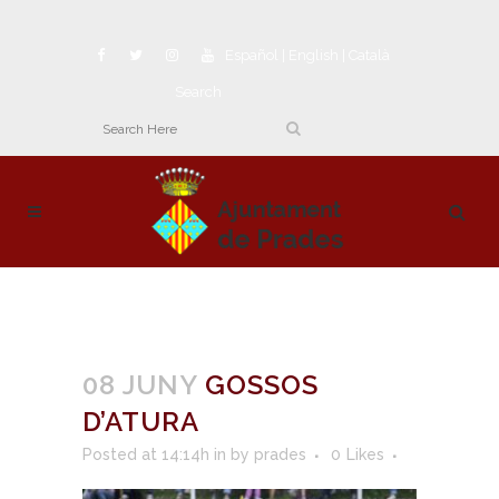
Español
|
English
|
Català
Search
08 JUNY
GOSSOS
D’ATURA
Posted at 14:14h
in
by
prades
0
Likes