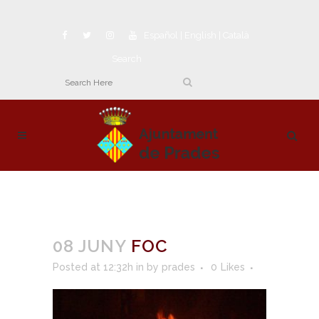
Español
|
English
|
Català
Search
08 JUNY
FOC
Posted at 12:32h
in
by
prades
0
Likes