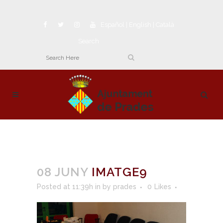
Español
|
English
|
Català
Search
08 JUNY
IMATGE9
Posted at 11:39h
in
by
prades
0
Likes