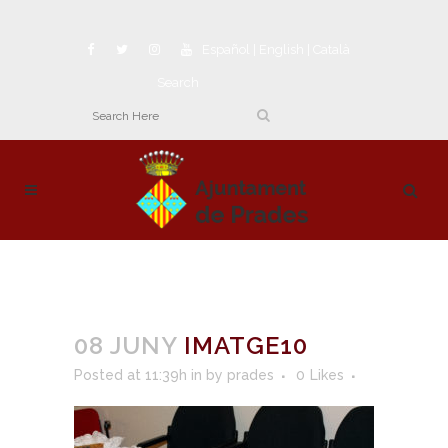
Español
|
English
|
Català
Search
08 JUNY
IMATGE10
Posted at 11:39h
in
by
prades
0
Likes