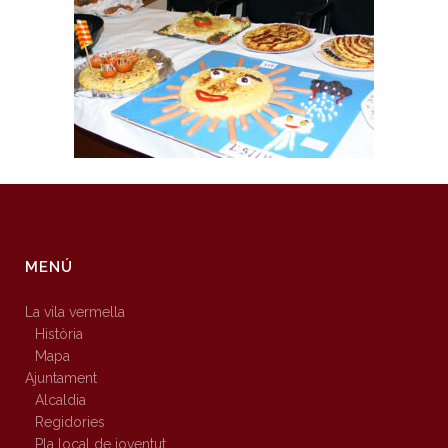
MENÚ
La vila vermella
Història
Mapa
Ajuntament
Alcaldia
Regidories
Pla local de joventut