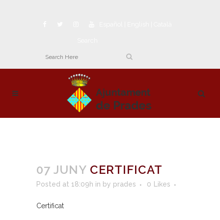
Español
|
English
|
Català
Search
07 JUNY
CERTIFICAT
Posted at 18:09h
in
by
prades
0
Likes
Certificat