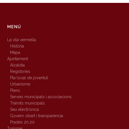
MENÚ
La vila vermella
Història
Mapa
Ajuntament
Alcaldia
Regidories
Pla local de joventut
Urbanisme
Plens
Serveis municipals i associacions
Tràmits municipals
Seu electrònica
Govern obert i transparència
Prades 20.20
Turisme