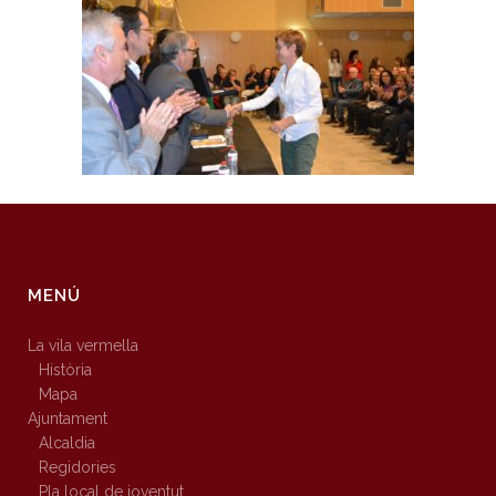
MENÚ
La vila vermella
Història
Mapa
Ajuntament
Alcaldia
Regidories
Pla local de joventut