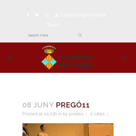
Español
|
English
|
Català
Search
08 JUNY
PREGÓ11
Posted at 10:23h
in
by
prades
0
Likes