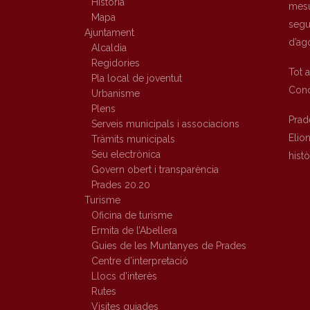
Història
mesu
Mapa
segur
Ajuntament
d’ag
Alcaldia
Regidories
Tot 
Pla local de joventut
Conc
Urbanisme
Plens
Prad
Serveis municipals i associacions
Elio
Tràmits municipals
Seu electrònica
hist
Govern obert i transparència
Prades 20.20
Turisme
Oficina de turisme
Ermita de l’Abellera
Guies de les Muntanyes de Prades
Centre d’interpretació
Llocs d’interès
Rutes
Visites guiades