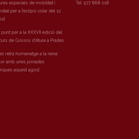
res especials de mobilitat i
Tel. 977 868 018
etat per a l’eclipsi solar del 12
ost
a punt per a la XXXVII edició del
urs de Gossos d’Atura a Prades
es retrà homenatge a la reina
nor amb unes jornades
òriques aquest agost