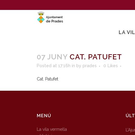
LA VI
07 JUNY
CAT. PATUFET
Posted at 17:16h
in
by
prades
0
Likes
Cat. Patufet
MENÚ
ÚLT
La vila vermella
L’Aj