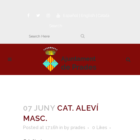
Español
|
English
|
Català
Search
07 JUNY
CAT. ALEVÍ
MASC.
Posted at 17:16h
in
by
prades
0
Likes