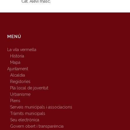
Cat. Aleví masc.
MENÚ
La vila vermella
Història
Mapa
Ajuntament
Alcaldia
Regidories
Pla local de joventut
Urbanisme
Plens
Serveis municipals i associacions
Tràmits municipals
Seu electrònica
Govern obert i transparència