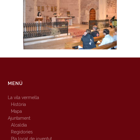
MENÚ
La vila vermella
Història
Mapa
Ajuntament
Alcaldia
Regidories
Pla local de joventut