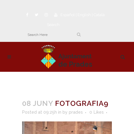
Español
|
English
|
Català
Search
08 JUNY
FOTOGRAFIA9
Posted at 09:25h
in
by
prades
0
Likes