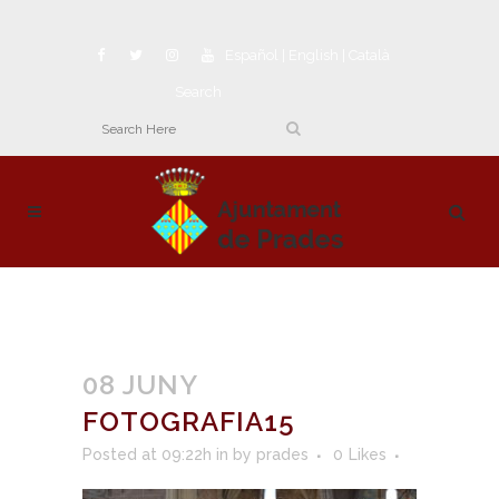
Español
|
English
|
Català
Search
08 JUNY
FOTOGRAFIA15
Posted at 09:22h
in
by
prades
0
Likes