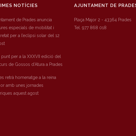
IMES NOTÍCIES
AJUNTAMENT DE PRADE
untament de Prades anuncia
Plaça Major 2 - 43364 Prades
res especials de mobilitat i
Tel. 977 868 018
etat per a l’eclipsi solar del 12
ost
a punt per a la XXXVII edició del
urs de Gossos d’Atura a Prades
es retrà homenatge a la reina
nor amb unes jornades
òriques aquest agost