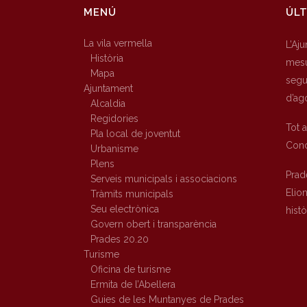
MENÚ
ÚLT
La vila vermella
L’Aj
Història
mesu
Mapa
segur
Ajuntament
d’ag
Alcaldia
Regidories
Tot 
Pla local de joventut
Conc
Urbanisme
Plens
Prad
Serveis municipals i associacions
Elio
Tràmits municipals
Seu electrònica
hist
Govern obert i transparència
Prades 20.20
Turisme
Oficina de turisme
Ermita de l’Abellera
Guies de les Muntanyes de Prades