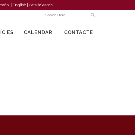
pañol
|
English
|
Català
Search
ÍCIES
CALENDARI
CONTACTE