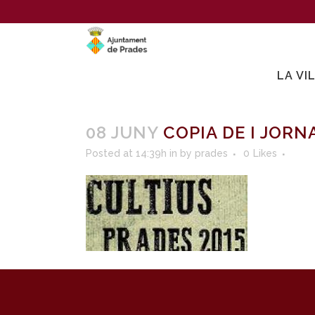
LA VI
08 JUNY
COPIA DE I JORN
Posted at 14:39h
in
by
prades
0
Likes