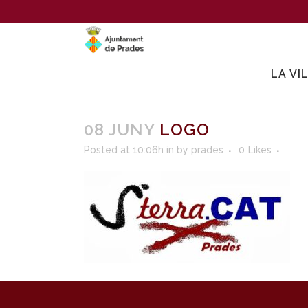
LA VI
08 JUNY
LOGO
Posted at 10:06h
in
by
prades
0
Likes