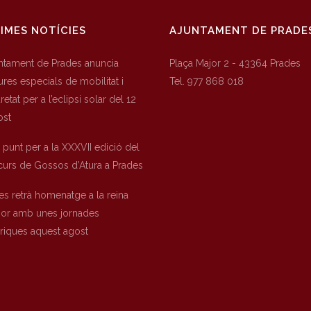
IMES NOTÍCIES
AJUNTAMENT DE PRADE
untament de Prades anuncia
Plaça Major 2 - 43364 Prades
res especials de mobilitat i
Tel. 977 868 018
etat per a l’eclipsi solar del 12
ost
a punt per a la XXXVII edició del
urs de Gossos d’Atura a Prades
es retrà homenatge a la reina
nor amb unes jornades
òriques aquest agost