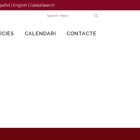
pañol
|
English
|
Català
Search
ÍCIES
CALENDARI
CONTACTE