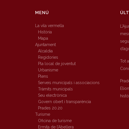
MENÚ
ÚLT
La vila vermella
L’Aj
Història
mesu
Mapa
segur
Ajuntament
d’ag
Alcaldia
Regidories
Tot 
Pla local de joventut
Conc
Urbanisme
Plens
Prad
Serveis municipals i associacions
Elio
Tràmits municipals
Seu electrònica
hist
Govern obert i transparència
Prades 20.20
Turisme
Oficina de turisme
Ermita de l’Abellera